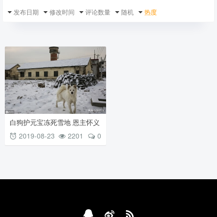
发布日期
修改时间
评论数量
随机
热度
白狗护元宝冻死雪地 恩主怀义
犬建庙祭祀 ——记白庙由来
2019-08-23
2201
0